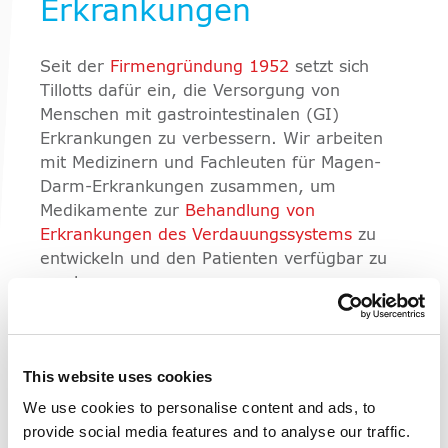
Erkrankungen
Seit der
Firmengründung 1952
setzt sich
Tillotts dafür ein, die Versorgung von
Menschen mit gastrointestinalen (GI)
Erkrankungen zu verbessern. Wir arbeiten
mit Medizinern und Fachleuten für Magen-
Darm-Erkrankungen zusammen, um
Medikamente zur
Behandlung von
Erkrankungen des Verdauungssystems
zu
entwickeln und den Patienten verfügbar zu
machen.
Da wir uns auf den Verdauungstrakt
konzentrieren, kennen wir die
Herausforderungen, denen sich Spezialisten
This website uses cookies
tagtäglich gegenübersehen. Dies hilft uns
We use cookies to personalise content and ads, to
auch bei der Suche nach innovativen Wegen
provide social media features and to analyse our traffic.
zur Verbesserung der Versorgung und