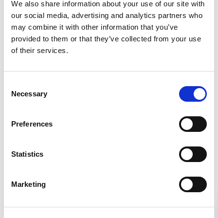
We also share information about your use of our site with
Lebensqualität der fünf bis sechs Millionen
our social media, advertising and analytics partners who
Menschen, die weltweit mit entzündlichen
may combine it with other information that you’ve
Darmerkrankungen leben.
provided to them or that they’ve collected from your use
of their services.
Entzündliche Darmerkrankungen
Chronisch-entzündliche Darmerkrankungen
Consent
(CED, inflammatory bowel disease, IBD)
Necessary
Selection
umfassen eine Gruppe von Beschwerden, bei
[...]
Preferences
Erfahren Sie mehr
»
Colitis ulcerosa
Statistics
Colitis ulcerosa (ulcerative colitis, UC) ist eine
entzündliche Darmerkrankung, bei der die
Marketing
Dickdarm-Schleimhaut (Mukosa [...]
Erfahren Sie mehr
»