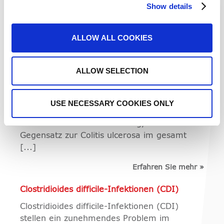
Show details
Mikroskopische Kolitis
Mikroskopische Kolitis (microscopic colitis,
ALLOW ALL COOKIES
MC) ist eine Entzündung des Dickdarms, die
chronischen, nicht blutigen, wäs [...]
ALLOW SELECTION
Erfahren Sie mehr
»
Morbus Crohn
USE NECESSARY COOKIES ONLY
Morbus Crohn (Crohn’s disease, CD) ist eine
entzündliche Darmerkrankung, die im
Gegensatz zur Colitis ulcerosa im gesamt
[...]
Erfahren Sie mehr
»
Clostridioides difficile-Infektionen (CDI)
Clostridioides difficile-Infektionen (CDI)
stellen ein zunehmendes Problem im