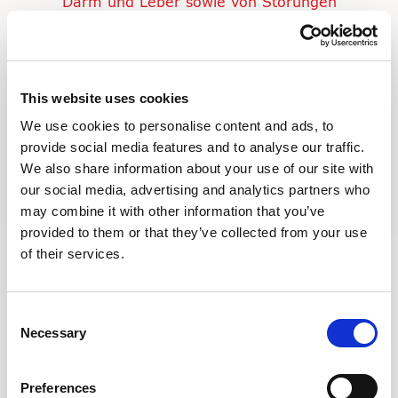
Darm und Leber sowie von Störungen
des Stoffwechsels und der Ernährung
e.V.
Studiced, das Netzwerk für Studierende
mit CED
This website uses cookies
EMCG – European Microscopic Colitis
We use cookies to personalise content and ads, to
Group
provide social media features and to analyse our traffic.
Links zu internationalen Organisationen
We also share information about your use of our site with
finden Sie
hier.
our social media, advertising and analytics partners who
may combine it with other information that you’ve
provided to them or that they’ve collected from your use
of their services.
Unser Fokus
Consent
Nützliche Links
Necessary
Selection
Entzündliche Darmerkrankungen
Preferences
Colitis ulcerosa