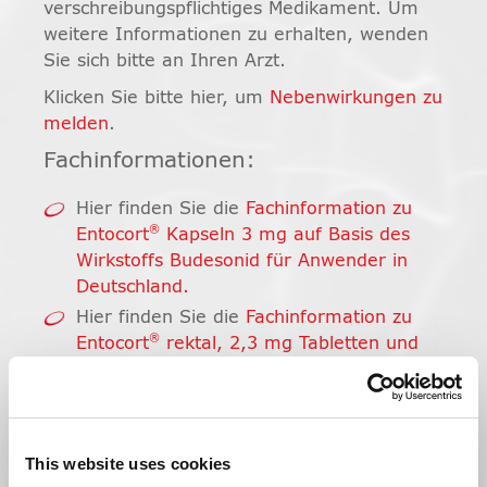
verschreibungspflichtiges Medikament. Um
weitere Informationen zu erhalten, wenden
Sie sich bitte an Ihren Arzt.
Klicken Sie bitte hier, um
Nebenwirkungen zu
melden
.
Fachinformationen:
Hier finden Sie die
Fachinformation zu
®
Entocort
Kapseln 3 mg auf Basis des
Wirkstoffs Budesonid für Anwender in
Deutschland.
Hier finden Sie die
Fachinformation zu
®
Entocort
rektal, 2,3 mg Tabletten und
Flüssigkeit zur Herstellung einer
Rektalsuspension auf Basis des Wirkstoffs
Budesonid für Anwender in Deutschland.
Pflichttexte für Arzneimittel nach
This website uses cookies
HWG §4: