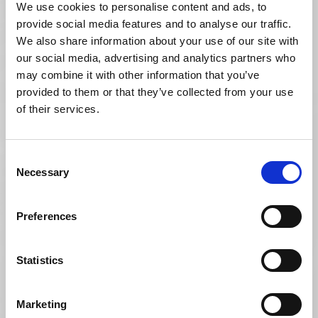
We use cookies to personalise content and ads, to
provide social media features and to analyse our traffic.
Hier finden Sie den
Pflichttext zu
We also share information about your use of our site with
®
Entocort
Kapseln 3 mg auf Basis des
our social media, advertising and analytics partners who
Wirkstoffs Budesonid für Deutschland.
may combine it with other information that you’ve
Hier finden Sie den
Pflichttext zu
provided to them or that they’ve collected from your use
®
Entocort
rektal, 2,3 mg Tabletten und
of their services.
Flüssigkeit zur Herstellung einer
Rektalsuspension auf Basis des Wirkstoffs
Budesonid für Deutschland.
Consent
Necessary
Selection
NEBENWIRKUNG MELDEN
Preferences
Statistics
Marketing