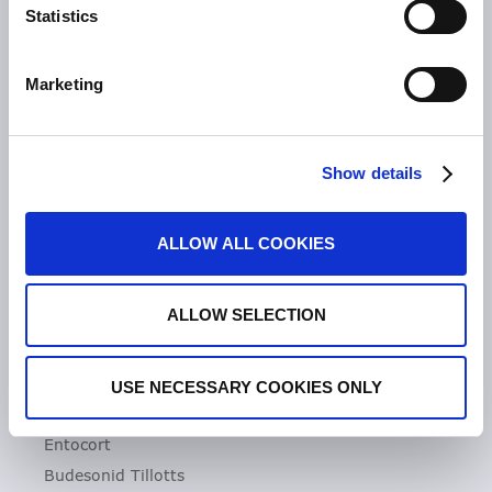
Statistics
Unsere Geschichte
Zeria Gruppe
Marketing
UNSER FOKUS
Entzündliche Darmerkrankungen
Show details
Colitis ulcerosa
Mikroskopische Kolitis
ALLOW ALL COOKIES
Morbus Crohn
Clostridioides difficile-Infektionen (CDI)
ALLOW SELECTION
PRODUKTE
Asacol
USE NECESSARY COOKIES ONLY
Dificlir
Entocort
Budesonid Tillotts