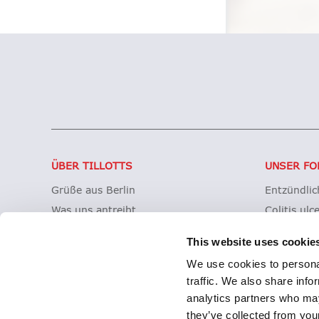
ÜBER TILLOTTS
UNSER FO
Grüße aus Berlin
Entzündli
Was uns antreibt
Colitis ulc
Was uns auszeichnet
Mikroskopi
This website uses cookie
Tillotts weltweit
Morbus Cr
We use cookies to personal
Unsere Geschichte
Clostridioi
traffic. We also share info
Zeria Gruppe
analytics partners who may
they’ve collected from your