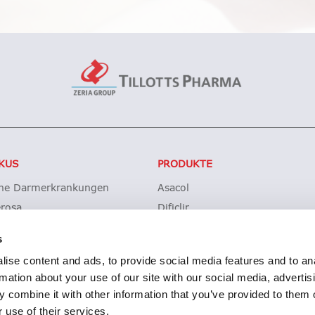
KUS
PRODUKTE
che Darmerkrankungen
Asacol
erosa
Dificlir
sche Kolitis
Entocort
s
ohn
Budesonid Tillotts
ise content and ads, to provide social media features and to an
des difficile-Infektionen (CDI)
Erstattung Lagerwertverluste
rmation about your use of our site with our social media, advertis
Produktsicherheit
 combine it with other information that you’ve provided to them o
 use of their services.