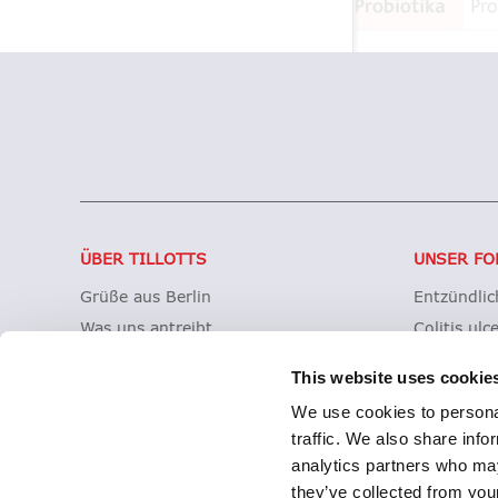
ÜBER TILLOTTS
UNSER FO
Grüße aus Berlin
Entzündli
Was uns antreibt
Colitis ulc
Was uns auszeichnet
Mikroskopi
This website uses cookie
Tillotts weltweit
Morbus Cr
We use cookies to personal
Unsere Geschichte
Clostridioi
traffic. We also share info
Zeria Gruppe
analytics partners who may
they’ve collected from your