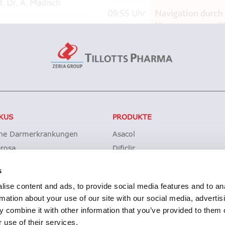
KUS
PRODUKTE
che Darmerkrankungen
Asacol
erosa
Dificlir
sche Kolitis
Entocort
s
ohn
Budesonid Tillotts
ise content and ads, to provide social media features and to an
des difficile-Infektionen (CDI)
Erstattung Lagerwertverluste
rmation about your use of our site with our social media, advertis
Produktsicherheit
 combine it with other information that you’ve provided to them o
 use of their services.