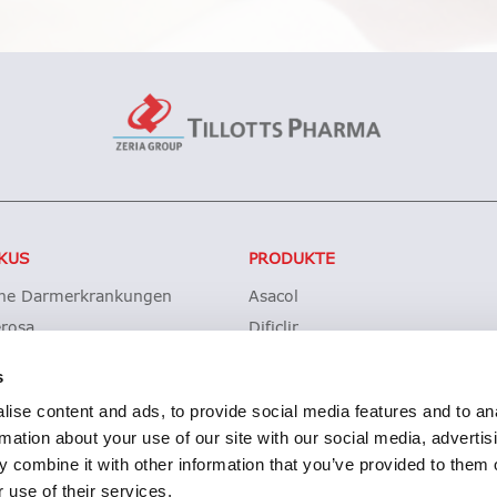
KUS
PRODUKTE
che Darmerkrankungen
Asacol
erosa
Dificlir
sche Kolitis
Entocort
s
ohn
Budesonid Tillotts
ise content and ads, to provide social media features and to an
des difficile-Infektionen (CDI)
Erstattung Lagerwertverluste
rmation about your use of our site with our social media, advertis
Produktsicherheit
 combine it with other information that you’ve provided to them o
 use of their services.