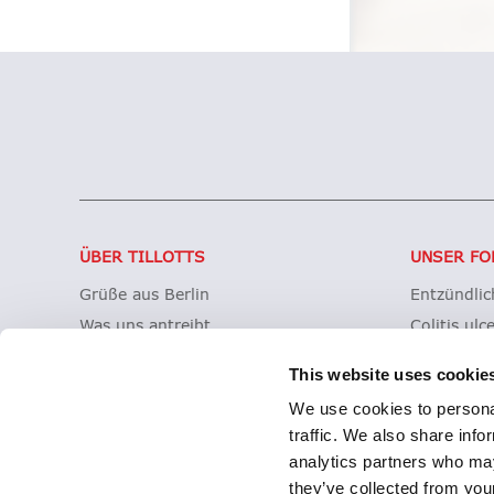
ÜBER TILLOTTS
UNSER FO
Grüße aus Berlin
Entzündli
Was uns antreibt
Colitis ulc
Was uns auszeichnet
Mikroskopi
This website uses cookie
Tillotts weltweit
Morbus Cr
We use cookies to personal
Unsere Geschichte
Clostridioi
traffic. We also share info
Zeria Gruppe
analytics partners who may
they’ve collected from your