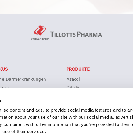
KUS
PRODUKTE
che Darmerkrankungen
Asacol
erosa
Dificlir
sche Kolitis
Entocort
s
ohn
Budesonid Tillotts
ise content and ads, to provide social media features and to an
des difficile-Infektionen (CDI)
Erstattung Lagerwertverluste
rmation about your use of our site with our social media, advertis
Produktsicherheit
 combine it with other information that you’ve provided to them o
 use of their services.