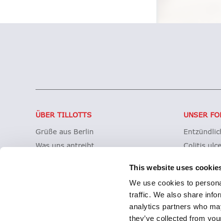
ÜBER TILLOTTS
UNSER FO
Grüße aus Berlin
Entzündli
Was uns antreibt
Colitis ulc
Was uns auszeichnet
Mikroskopi
This website uses cookie
Tillotts weltweit
Morbus Cr
We use cookies to personal
Unsere Geschichte
Clostridioi
traffic. We also share info
Zeria Gruppe
analytics partners who may
they’ve collected from your