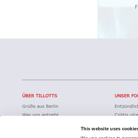
ÜBER TILLOTTS
UNSER FO
Grüße aus Berlin
Entzündli
Was uns antreibt
Colitis ulc
Was uns auszeichnet
Mikroskopi
This website uses cookie
Tillotts weltweit
Morbus Cr