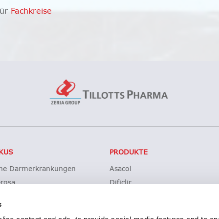
Für
Fachkreise
KUS
PRODUKTE
che Darmerkrankungen
Asacol
erosa
Dificlir
sche Kolitis
Entocort
s
ohn
Budesonid Tillotts