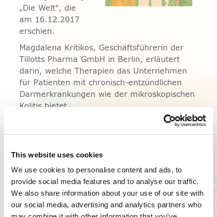
„Die Welt", die
am 16.12.2017
erschien.
Magdalena Kritikos, Geschäftsführerin der
Tillotts Pharma GmbH in Berlin, erläutert
darin, welche Therapien das Unternehmen
für Patienten mit chronisch-entzündlichen
Darmerkrankungen wie der mikroskopischen
Kolitis bietet.
Die
komplette Sonderbeilage
sowie
den
Einzelbeitrag
erhalten Sie hier mit
freundlicher Genehmigung des Reflex
This website uses cookies
Verlages zum Download.
We use cookies to personalise content and ads, to
provide social media features and to analyse our traffic.
We also share information about your use of our site with
News
our social media, advertising and analytics partners who
News
may combine it with other information that you’ve