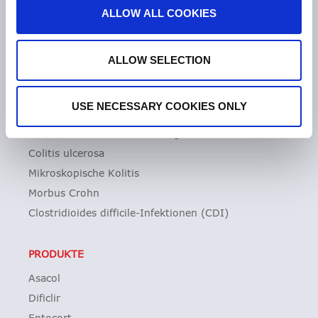
Was uns auszeichnet
ALLOW ALL COOKIES
Tillotts weltweit
Unsere Geschichte
ALLOW SELECTION
Zeria Gruppe
USE NECESSARY COOKIES ONLY
UNSER FOKUS
Entzündliche Darmerkrankungen
Colitis ulcerosa
Mikroskopische Kolitis
Morbus Crohn
Clostridioides difficile-Infektionen (CDI)
PRODUKTE
Asacol
Dificlir