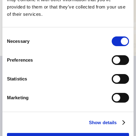
provided to them or that they’ve collected from your use
Pressemeldungen
of their services.
Bildmaterial
Medienkontakte
Consent
Necessary
Selection
Preferences
Statistics
Marketing
ÜBER TILLOTTS
Show details
Grüße aus Berlin
Was uns antreibt